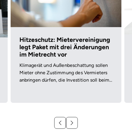
Hitzeschutz: Mietervereinigung
legt Paket mit drei Änderungen
im Mietrecht vor
Klimagerät und Außenbeschattung sollen
Mieter ohne Zustimmung des Vermieters
anbringen dürfen, die Investition soll beim
Auszug abgelöst werden – und wo die
Wohnung im Sommer überhitzt, soll die
Miete sinken.