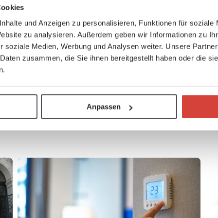
rt, B) jährliche Anpassung oder C) Wertsicherung nach
Cookies
nhalte und Anzeigen zu personalisieren, Funktionen für soziale
Website zu analysieren. Außerdem geben wir Informationen zu I
r soziale Medien, Werbung und Analysen weiter. Unsere Partner
 Daten zusammen, die Sie ihnen bereitgestellt haben oder die s
t – und was die Kontrollrechnung nach MieWeG für beide
n.
Zweifel hilft eine persönliche Beratung. Vereinbaren Sie
ertinnen und Experten der Mietervereinigung prüfen.
Anpassen