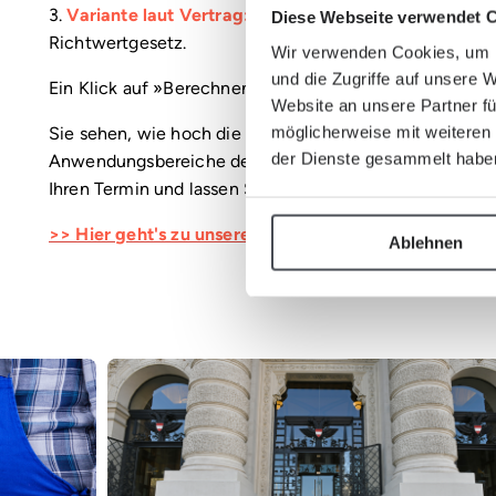
3.
Variante laut Vertrag:
A) Erhöhung nach Schwellenwe
Diese Webseite verwendet 
Richtwertgesetz.
Wir verwenden Cookies, um I
und die Zugriffe auf unsere 
Ein Klick auf »Berechnen« genügt.
Website an unsere Partner fü
möglicherweise mit weiteren
Sie sehen, wie hoch die Erhöhung laut Vertrag ausfäll
der Dienste gesammelt habe
Anwendungsbereiche des Mietrechtsgesetzes ergibt. Im 
Ihren Termin und lassen Sie Ihre Erhöhung von den Exp
>> Hier geht's zu unserem Indexrechner
Ablehnen