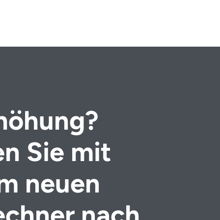
höhung?
n Sie mit
m neuen
echner nach