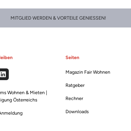
MITGLIED WERDEN & VORTEILE GENIESSEN!
leiben
Seiten
Magazin Fair Wohnen
ok
tagram
LinkedIn
Ratgeber
ms Wohnen & Mieten |
Rechner
igung Österreichs
Downloads
 Anmeldung