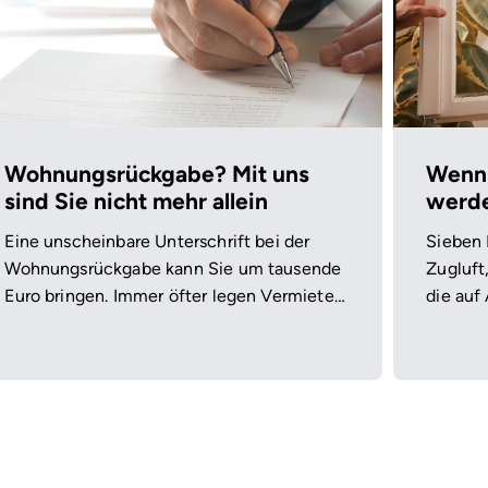
Wohnungsrückgabe? Mit uns
Wenn 
sind Sie nicht mehr allein
werd
Eine unscheinbare Unterschrift bei der
Sieben 
Wohnungsrückgabe kann Sie um tausende
Zugluft
Euro bringen. Immer öfter legen Vermieter
die auf
Mietern Protokolle vor, die in Wahrheit
Wie Fra
Verzichtserklärungen sind. Ein neues MVÖ-
zu ihre
Service schickt einen Experten an Ihre
Seite – damit der Auszug nicht zur
Kostenfalle wird.