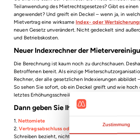
Teilanwendung des Mietrechtsgesetzes? Gibt es einen 
angewendet? Und greift ein Deckel – wenn ja, in wel
Mietvertrag eine wirksame
Index- oder Wertsicherung
neuen Gesetz unverändert. Nicht gedeckelt sind außer
und Betriebskosten.
Neuer Indexrechner der Mietervereinig
Die Berechnung ist kaum noch zu durchschauen. Deshal
Betroffenen bereit. Als einzige Mieterschutzorganisati
Rechner, der alle gesetzlichen Indexierungen abbildet 
So sehen Sie sofort, ob ein Deckel greift und wie hoch 
letztes Erhöhungsschreiben von Vermieter oder Hausve
Dann geben Sie Ihre Werte Schritt für Sc
1.
Nettomiete
Zustimmung
2.
Vertragsabschluss oder letzte Anpassung
– maßgebli
Schreiben bezieht, nicht das Datum des Schreibens sel