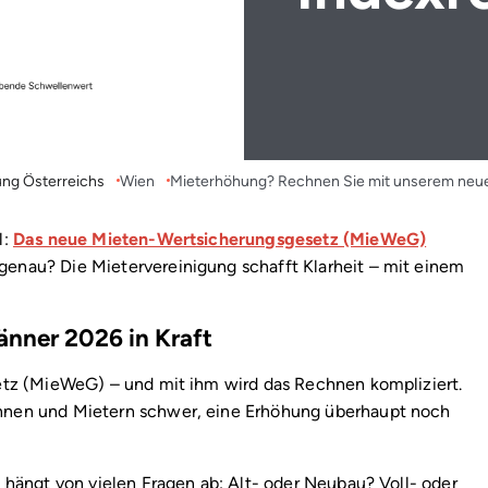
ung Österreichs
Wien
Mieterhöhung? Rechnen Sie mit unserem neu
l:
Das neue Mieten-Wertsicherungsgesetz (MieWeG)
enau? Die Mietervereinigung schafft Klarheit – mit einem
änner 2026 in Kraft
etz (MieWeG) – und mit ihm wird das Rechnen kompliziert.
nnen und Mietern schwer, eine Erhöhung überhaupt noch
 hängt von vielen Fragen ab: Alt- oder Neubau? Voll- oder