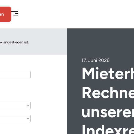
en
17. Juni 2026
Mieter
Rechne
unsere
Indexr