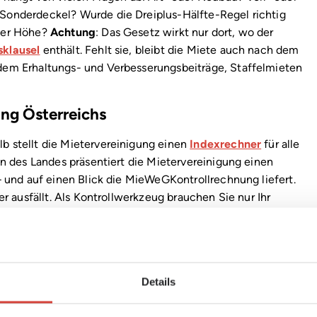
Sonderdeckel? Wurde die Dreiplus-Hälfte-Regel richtig
cher Höhe?
Achtung
: Das Gesetz wirkt nur dort, wo der
sklausel
enthält. Fehlt sie, bleibt die Miete auch nach dem
dem Erhaltungs- und Verbesserungsbeiträge, Staffelmieten
ung Österreichs
b stellt die Mietervereinigung einen
Indexrechner
für alle
on des Landes präsentiert die Mietervereinigung einen
– und auf einen Blick die MieWeGKontrollrechnung liefert.
er ausfällt. Als Kontrollwerkzeug brauchen Sie nur Ihr
rwaltung.
hritt ein:
Details
ch ist der Zeitpunkt, auf den sich die Erhöhung laut
bst.