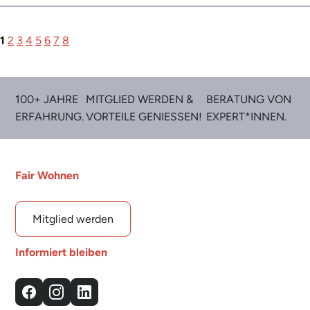
1
2
3
4
5
6
7
8
100+ JAHRE
MITGLIED WERDEN &
BERATUNG VON
ERFAHRUNG.
VORTEILE GENIESSEN!
EXPERT*INNEN.
Fair Wohnen
Mitglied werden
Informiert bleiben
Facebook
Instagram
LinkedIn