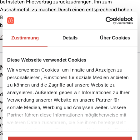
befristeten Mietvertrag zurückzudrängen, Ihn zum
Ausnahmefall zu machen.Durch einen entsprechend hohen
Befristungsabschlag kann die Motivation von Vermietern zu
befris…
Zur Seite
Zustimmung
Details
Über Cookies
Diese Webseite verwendet Cookies
Neuwahlen in der Mietervereinigung:
Wir verwenden Cookies, um Inhalte und Anzeigen zu
Niedermühlbichler als Präsident bestätigt
personalisieren, Funktionen für soziale Medien anbieten
zu können und die Zugriffe auf unsere Website zu
…ht werden können: Die Maklerprovisionen wurden gesenkt,
analysieren. Außerdem geben wir Informationen zu Ihrer
die
Kaution
kann nun im Außerstreitverfahren zurückverlangt
Verwendung unserer Website an unsere Partner für
werden, die Erhaltungspflicht der Therme wurde geklärt, die
soziale Medien, Werbung und Analysen weiter. Unsere
Valorisierung des Richtwertes für 2016 wird ausgesetzt und
Partner führen diese Informationen möglicherweise mit
eine Novelle des Wohnungsgemeinnützigkeitsgesetzes
weiteren Daten zusammen, die Sie ihnen bereitgestellt
(WGG) wurde beschlossen. „Das alles sind wichtige erste
haben oder die sie im Rahmen Ihrer Nutzung der Dienste
Schritte im Interesse der Mieterinnen und Mieter. Wir werd…
gesammelt haben.