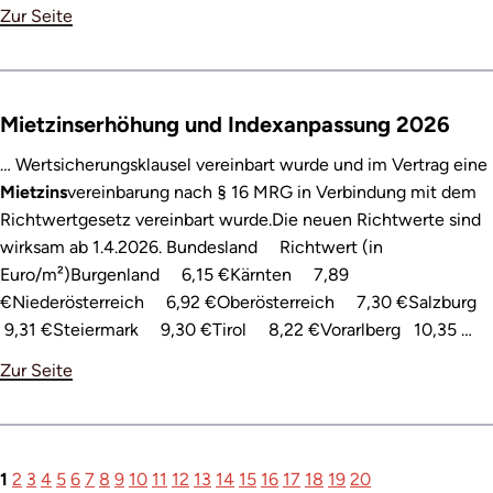
Zur Seite
Mietzinserhöhung und Indexanpassung 2026
… Wertsicherungsklausel vereinbart wurde und im Vertrag eine
Mietzins
vereinbarung nach § 16 MRG in Verbindung mit dem
Richtwertgesetz vereinbart wurde.Die neuen Richtwerte sind
wirksam ab 1.4.2026. Bundesland Richtwert (in
Euro/m²)Burgenland 6,15 €Kärnten 7,89
€Niederösterreich 6,92 €Oberösterreich 7,30 €Salzburg
9,31 €Steiermark 9,30 €Tirol 8,22 €Vorarlberg 10,35 …
Zur Seite
1
2
3
4
5
6
7
8
9
10
11
12
13
14
15
16
17
18
19
20