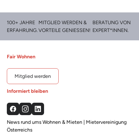
100+ JAHRE
MITGLIED WERDEN &
BERATUNG VON
ERFAHRUNG.
VORTEILE GENIESSEN!
EXPERT*INNEN.
Fair Wohnen
Mitglied werden
Informiert bleiben
Facebook
Instagram
LinkedIn
News rund ums Wohnen & Mieten | Mietervereinigung
Österreichs