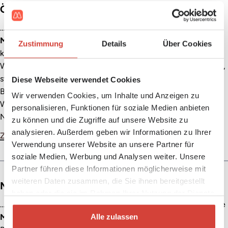
Österreich braucht klare Mietzinsgrenzen
…en Punkt, warum Österreich ein Mietrecht braucht, das klare
Mietzins
grenzen setzt.Seit ca. 15 Jahren findet ein
Zustimmung
Details
Über Cookies
kontinuierliches Auseinanderdriften von Einkommen und
Wohnkosten statt. Während ersteres stagniert bzw sogar sinkt,
steigen die Mieten überproportional zur Inflationsrate. Die
Diese Webseite verwendet Cookies
Ballungszentren erleben einen Wachstumsboom, die
Wir verwenden Cookies, um Inhalte und Anzeigen zu
Wohnungsnachfrage steigt im gleichen Ausmaß an. Mit dem
personalisieren, Funktionen für soziale Medien anbieten
Neubau…
zu können und die Zugriffe auf unsere Website zu
analysieren. Außerdem geben wir Informationen zu Ihrer
Zur Seite
Verwendung unserer Website an unsere Partner für
soziale Medien, Werbung und Analysen weiter. Unsere
Partner führen diese Informationen möglicherweise mit
weiteren Daten zusammen, die Sie ihnen bereitgestellt
Mietzinserhöhung und Indexanpassung 2023
haben oder die sie im Rahmen Ihrer Nutzung der Dienste
… Wertsicherungsklausel vereinbart wurde und im Vertrag eine
gesammelt haben.
Alle zulassen
Mietzins
vereinbarung nach § 16 MRG in Verbindung mit dem