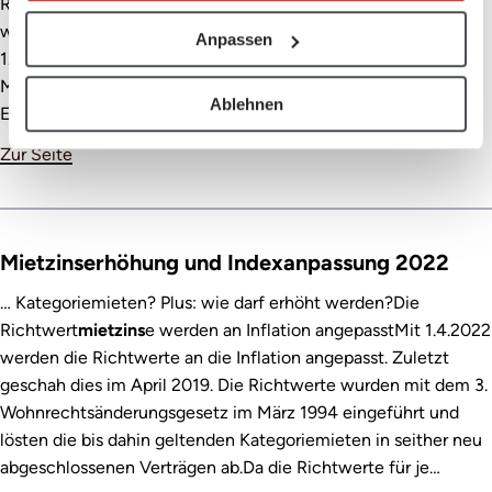
Richtwertgesetz vereinbart wurde.Die neuen Richtwerte sind
wirksam ab 1.4.2023, sofern ein neuer Vertragsabschluss ab
Anpassen
1.4.2023 erfolgt.Die neuen Richtwerte:(in Klammer die bis 31.
März 2023 wirksamen Richtwerte)Burgenland6,09 (5,61)
Ablehnen
Euro pro Quadratmeter Wohnnutzfläche und MonatKärn…
Zur Seite
Mietzinserhöhung und Indexanpassung 2022
… Kategoriemieten? Plus: wie darf erhöht werden?Die
Richtwert
mietzins
e werden an Inflation angepasstMit 1.4.2022
werden die Richtwerte an die Inflation angepasst. Zuletzt
geschah dies im April 2019. Die Richtwerte wurden mit dem 3.
Wohnrechtsänderungsgesetz im März 1994 eingeführt und
lösten die bis dahin geltenden Kategoriemieten in seither neu
abgeschlossenen Verträgen ab.Da die Richtwerte für je…