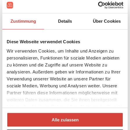
durch Facebook erhalten. Weitere Informationen hierzu
finden Sie in der Datenschutzerklärung von facebook
unter
http://de-de.facebook.com/policy.php.
Wenn
Zustimmung
Details
Über Cookies
Sie nicht wünschen, dass Facebook den Besuch
unserer Seiten Ihrem Facebook- Nutzerkonto zuordnen
kann, loggen Sie sich bitte aus Ihrem Facebook-
Diese Webseite verwendet Cookies
Benutzerkonto aus.
Wir verwenden Cookies, um Inhalte und Anzeigen zu
personalisieren, Funktionen für soziale Medien anbieten
Twitter
zu können und die Zugriffe auf unsere Website zu
Auf unserer Webseite sind Funktionen des Dienstes
analysieren. Außerdem geben wir Informationen zu Ihrer
Twitter eingebunden. Diese Funktionen werden
Verwendung unserer Website an unsere Partner für
angeboten durch die Twitter Inc., 1355 Market Street,
soziale Medien, Werbung und Analysen weiter. Unsere
Suite 900, San Francisco, CA 94103, USA. Durch das
Partner führen diese Informationen möglicherweise mit
Benutzen von Twitter und der Funktion "Re-Tweet"
weiteren Daten zusammen, die Sie ihnen bereitgestellt
werden die von Ihnen besuchten Webseiten mit Ihrem
haben oder die sie im Rahmen Ihrer Nutzung der Dienste
Twitter-Account verknüpft und anderen Nutzern
gesammelt haben.
bekannt gegeben. Dabei werden auch Daten an Twitter
Alle zulassen
übertragen. Wir weisen darauf hin, dass wir als Anbieter