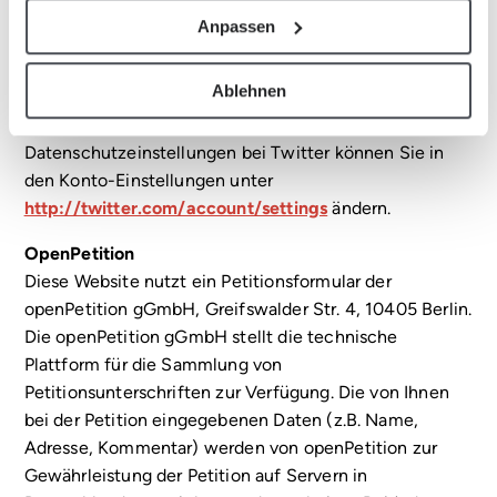
der Seiten keine Kenntnis vom Inhalt der übermittelten
Anpassen
Daten sowie deren Nutzung durch Twitter erhalten.
Weitere Informationen hierzu finden Sie in der
Ablehnen
Datenschutzerklärung von Twitter unter
http://twitter.com/privacy
. Ihre
Datenschutzeinstellungen bei Twitter können Sie in
den Konto-Einstellungen unter
http://twitter.com/account/settings
ändern.
OpenPetition
Diese Website nutzt ein Petitionsformular der
openPetition gGmbH, Greifswalder Str. 4, 10405 Berlin.
Die openPetition gGmbH stellt die technische
Plattform für die Sammlung von
Petitionsunterschriften zur Verfügung. Die von Ihnen
bei der Petition eingegebenen Daten (z.B. Name,
Adresse, Kommentar) werden von openPetition zur
Gewährleistung der Petition auf Servern in