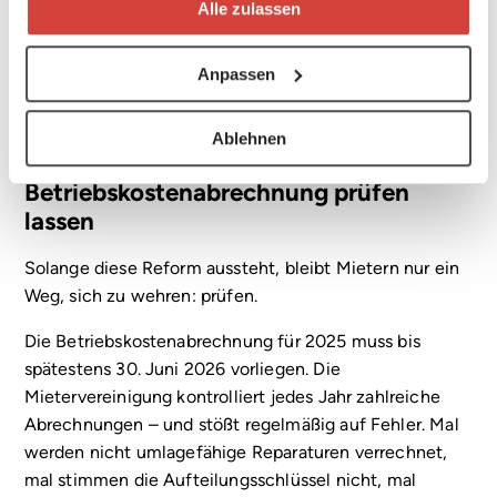
österreichweit summiert sich das zu einer
Alle zulassen
beträchtlichen Entlastung – die bislang ausschließlich
am politischen Willen scheitert. Die Mietervereinigung
Anpassen
setzt sich seit geraumer Zeit für die »1-2-3-Reform«
der Betriebskosten ein.
Ablehnen
Bis die Reform kommt:
Betriebskostenabrechnung prüfen
lassen
Solange diese Reform aussteht, bleibt Mietern nur ein
Weg, sich zu wehren: prüfen.
Die Betriebskostenabrechnung für 2025 muss bis
spätestens 30. Juni 2026 vorliegen. Die
Mietervereinigung kontrolliert jedes Jahr zahlreiche
Abrechnungen – und stößt regelmäßig auf Fehler. Mal
werden nicht umlagefähige Reparaturen verrechnet,
mal stimmen die Aufteilungsschlüssel nicht, mal