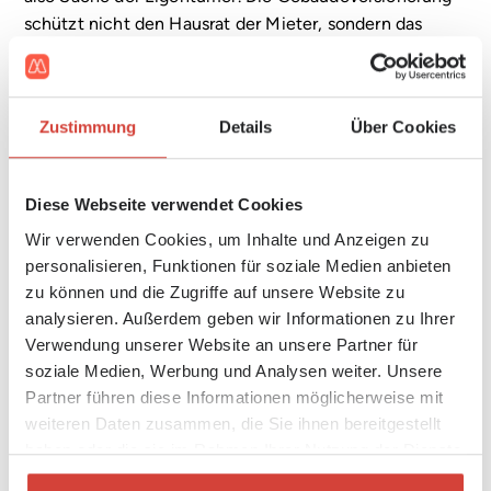
schützt nicht den Hausrat der Mieter, sondern das
Eigentum der Vermieter.
Und das Verwaltungshonorar deckt Tätigkeiten ab, die
sonst der Eigentümer leisten müsste –
Zustimmung
Details
Über Cookies
Hausverwaltungen handeln in deren Auftrag und
vertreten deren Interessen. »Das Verwaltungshonorar,
die Versicherungsprämien und die Grundsteuer
Diese Webseite verwendet Cookies
betreffen eigentlich die Hauseigentümer«, bringt es
Wir verwenden Cookies, um Inhalte und Anzeigen zu
Niedermühlbichler auf den Punkt. »Zur Kasse gebeten
personalisieren, Funktionen für soziale Medien anbieten
werden aber die Mieter. Das ist unfair und muss sich
zu können und die Zugriffe auf unsere Website zu
ändern.«
analysieren. Außerdem geben wir Informationen zu Ihrer
Die 1-2-3-Reform
Verwendung unserer Website an unsere Partner für
soziale Medien, Werbung und Analysen weiter. Unsere
Würden diese drei Posten aus dem
Partner führen diese Informationen möglicherweise mit
Betriebskostenkatalog gestrichen, ersparte sich ein
weiteren Daten zusammen, die Sie ihnen bereitgestellt
durchschnittlicher Mieterhaushalt rund 70 Euro im
haben oder die sie im Rahmen Ihrer Nutzung der Dienste
Monat. Bei rund einer Million betroffenen Haushalten
gesammelt haben.