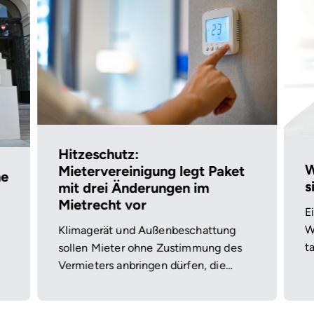
Hitzeschutz:
W
Mietervereinigung legt Paket
he
s
mit drei Änderungen im
Mietrecht vor
E
W
Klimagerät und Außenbeschattung
t
sollen Mieter ohne Zustimmung des
l
Vermieters anbringen dürfen, die
v
Investition soll beim Auszug abgelöst
V
werden – und wo die Wohnung im