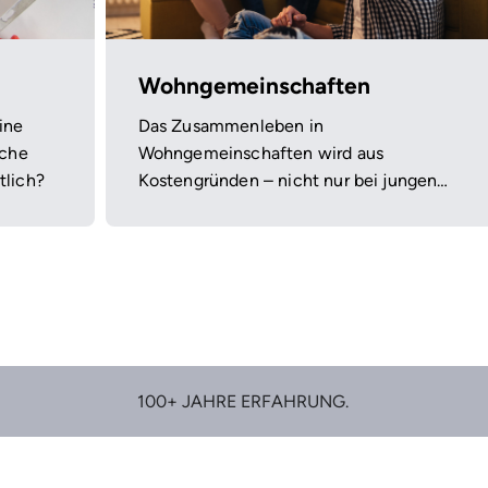
Wohngemeinschaften
ine
Das Zusammenleben in
lche
Wohngemeinschaften wird aus
tlich?
Kostengründen – nicht nur bei jungen
Leuten – immer beliebter. Rechtlich
bringen WGs jedoch einige Probleme mit
sich.
100+ JAHRE ERFAHRUNG.