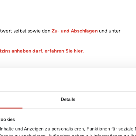
twert selbst sowie den
Zu- und Abschlägen
und unter
ins anheben darf, erfahren Sie hier.
Details
chen Rat und Hilfe in Wohnrechts
Cookies
nen im Miet- und Wohnrecht. Unseren Mitglieder
nhalte und Anzeigen zu personalisieren, Funktionen für soziale
m Telefon, per E-Mail oder bei einem persönliche