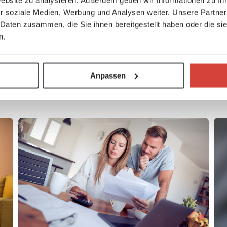
Website zu analysieren. Außerdem geben wir Informationen zu I
r soziale Medien, Werbung und Analysen weiter. Unsere Partner
 Daten zusammen, die Sie ihnen bereitgestellt haben oder die s
n.
Mitglied werden
Anpassen