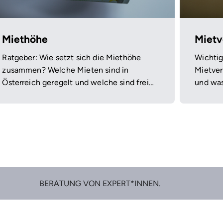
Miethöhe
Mietv
Ratgeber: Wie setzt sich die Miethöhe
Wichtig
zusammen? Welche Mieten sind in
Mietver
Österreich geregelt und welche sind frei
und was
vereinbart? Wie kann ich überprüfen
und bei
lassen, ob meine Miete zu hoch ist?
BERATUNG VON EXPERT*INNEN.