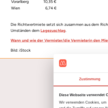
Vorarlberg
10,35 €
Wien
6,74 €
Die Richtwertmiete setzt sich zusammen aus dem Rich
Umständen dem
Lagezuschlag
.
Wann und wie der Vermieter/die Vermieterin den Mietz
Bild: iStock
Zustimmung
Sie su
Diese Webseite verwendet 
Wir sind DIE ExpertIn
Wir verwenden Cookies, um I
unkompliziert – a