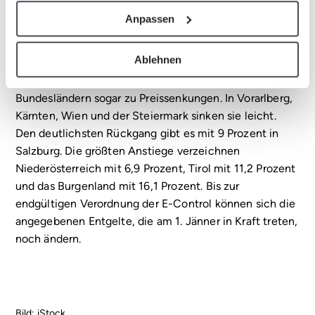
Stromnetzentgelte sinken in einigen
Anpassen
Bundesländern
Ablehnen
Ein differenziertes Bild gibt es bei den
Stromnetzentgelten, hier kommt es in einigen
Bundesländern sogar zu Preissenkungen. In Vorarlberg,
Kärnten, Wien und der Steiermark sinken sie leicht.
Den deutlichsten Rückgang gibt es mit 9 Prozent in
Salzburg. Die größten Anstiege verzeichnen
Niederösterreich mit 6,9 Prozent, Tirol mit 11,2 Prozent
und das Burgenland mit 16,1 Prozent. Bis zur
endgültigen Verordnung der E-Control können sich die
angegebenen Entgelte, die am 1. Jänner in Kraft treten,
noch ändern.
Bild: iStock