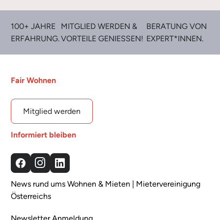
100+ JAHRE
MITGLIED WERDEN &
BERATUNG VON
ERFAHRUNG.
VORTEILE GENIESSEN!
EXPERT*INNEN.
Fair Wohnen
Mitglied werden
Informiert bleiben
Facebook
Instagram
LinkedIn
News rund ums Wohnen & Mieten | Mietervereinigung
Österreichs
Newsletter Anmeldung