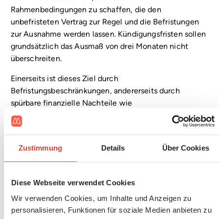
Rahmenbedingungen zu schaffen, die den
unbefristeten Vertrag zur Regel und die Befristungen
zur Ausnahme werden lassen. Kündigungsfristen sollen
grundsätzlich das Ausmaß von drei Monaten nicht
überschreiten.
Einerseits ist dieses Ziel durch
Befristungsbeschränkungen, andererseits durch
spürbare finanzielle Nachteile wie
Befristungsabschläge und Mindestbefristungen zu
gewährleisten. Der Befristungsabschlag soll mindestens
50% betragen. Dennoch muss gewährleistet sein, dass
Zustimmung
Details
Über Cookies
MieterInnen im Falle von Befristungen jederzeit
kündigen können. Darüber hinaus fordern wir eine
Mindestvertragsdauer von 5 Jahren.
Diese Webseite verwendet Cookies
Unsere Forderungen zur
Wir verwenden Cookies, um Inhalte und Anzeigen zu
Nationalratswahl 2017:
personalisieren, Funktionen für soziale Medien anbieten zu