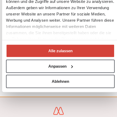
können und die Zugriffe auf unsere Website zu analysieren.
+
Wohnen muss Grundrecht werden
Außerdem geben wir Informationen zu Ihrer Verwendung
+ Ein Mietrecht für alle
unserer Website an unsere Partner für soziale Medien,
+
Einschränkung der Befristungsmöglichkeiten –
Werbung und Analysen weiter. Unsere Partner führen diese
Abschaffung der Endlosketten
Informationen möglicherweise mit weiteren Daten
+
Klare Mietzinsobergrenzen
zusammen, die Sie ihnen bereitgestellt haben oder die sie
+
Senkung der Betriebskosten
im Rahmen Ihrer Nutzung der Dienste gesammelt haben.
+ Abschaffung der Maklerprovision für MieterInnen
Alle zulassen
+ Beschränkung der Kautionskosten
+ Faire Rechtsdurchsetzung
+
Weg mit der Mietkaufoption
Anpassen
+ Leerstandsabgabe
+ Wohnungseigentumsgesetz modernisieren
Ablehnen